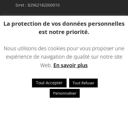
Siret : 82962182000010
La protection de vos données personnelles
06 38 17 25 86
est notre priorité.
lionelballan@hotmail.fr
Nous utilisons des cookies pour vous proposer une
expérience de navigation de qualité sur notre site
Web.
En savoir plus
Tout Accepter
Tout Refuser
Personnaliser