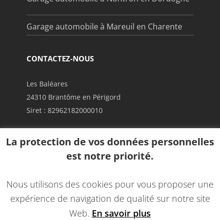
Garage automobile à Mareuil en Charente
CONTACTEZ-NOUS
Les Baléares
24310 Brantôme en Périgord
Siret : 82962182000010
La protection de vos données personnelles
06 38 17 25 86
est notre priorité.
lionelballan@hotmail.fr
Nous utilisons des cookies pour vous proposer une
expérience de navigation de qualité sur notre site
Web.
En savoir plus