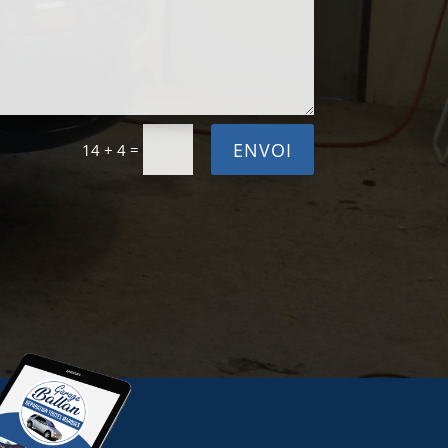
ENVOI
=
14 + 4