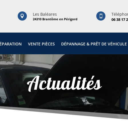
Les Baléares
Télépho


24310 Brantôme en Périgord
06 38 17 
RÉPARATION
VENTE PIÈCES
DÉPANNAGE & PRÊT DE VÉHICULE
Actualités