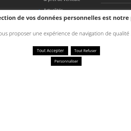
Actualités
ection de vos données personnelles est notre p
Contact
Devis
ous proposer une expérience de navigation de qualité 
Tout Accepter
Tout Refuser
Personnaliser