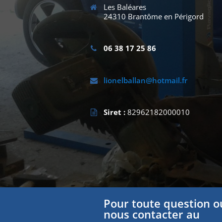
Les Baléares
24310 Brantôme en Périgord
06 38 17 25 86
lionelballan@hotmail.fr
Siret :
82962182000010
Pour toute question ou
nous contacter au