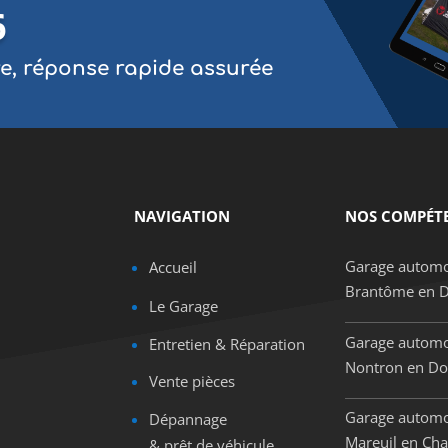
6
re, réponse rapide assurée
NAVIGATION
NOS COMPÉT
Garage automo
Accueil
Brantôme en 
Le Garage
Garage automo
Entretien & Réparation
Nontron en D
Vente pièces
Garage automo
Dépannage
Mareuil en Cha
& prêt de véhicule